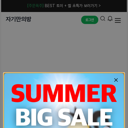
[주문폭주]
BEST 토이 + 젤 초특가 보러가기 >
자기만의방
로그인
예상치 못한 에러입니다.