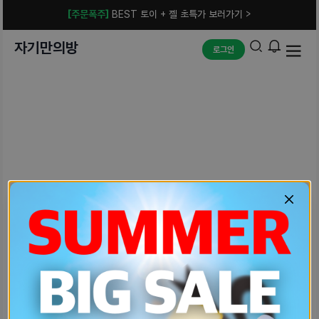
[주문폭주]
BEST 토이 + 젤 초특가 보러가기 >
자기만의방
로그인
예상치 못한 에러입니다.