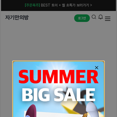
[주문폭주]
BEST 토이 + 젤 초특가 보러가기 >
자기만의방
로그인
예상치 못한 에러입니다.