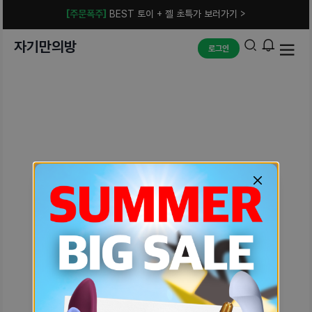
[주문폭주]
BEST 토이 + 젤 초특가 보러가기 >
자기만의방
로그인
예상치 못한 에러입니다.