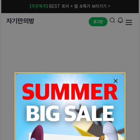
[주문폭주]
BEST 토이 + 젤 초특가 보러가기 >
자기만의방
로그인
예상치 못한 에러입니다.