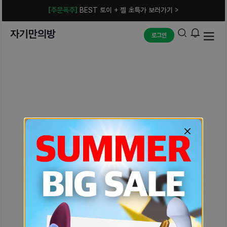
[주문폭주]
BEST 토이 + 젤 초특가 보러가기 >
자기만의방
로그인
예상치 못한 에러입니다.