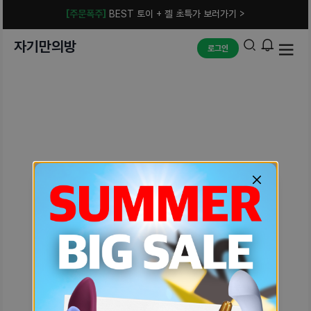
[주문폭주]
BEST 토이 + 젤 초특가 보러가기 >
자기만의방
로그인
예상치 못한 에러입니다.