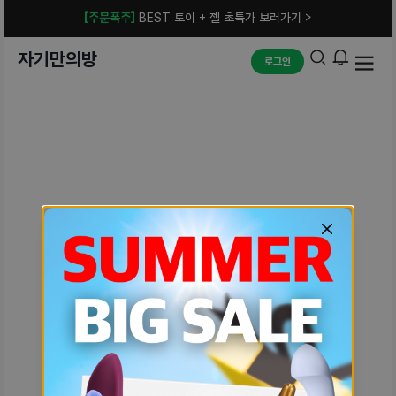
[주문폭주]
BEST 토이 + 젤 초특가 보러가기 >
자기만의방
로그인
예상치 못한 에러입니다.