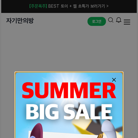
[주문폭주]
BEST 토이 + 젤 초특가 보러가기 >
자기만의방
로그인
예상치 못한 에러입니다.