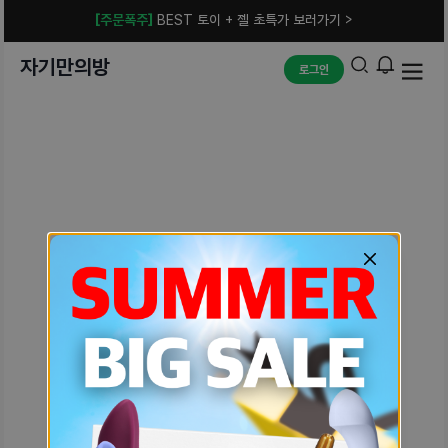
[주문폭주]
BEST 토이 + 젤 초특가 보러가기 >
자기만의방
로그인
예상치 못한 에러입니다.