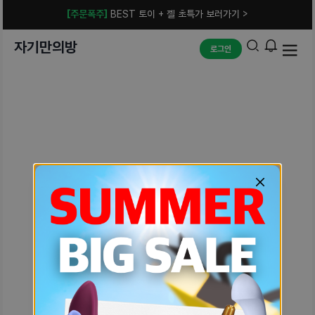
[주문폭주]
BEST 토이 + 젤 초특가 보러가기 >
자기만의방
로그인
예상치 못한 에러입니다.