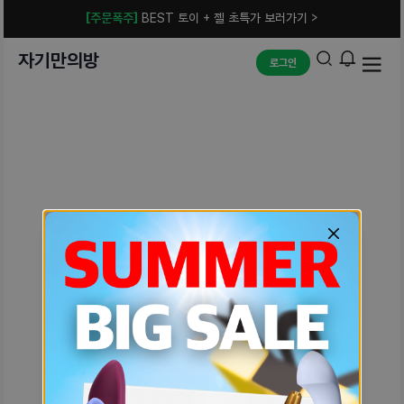
[주문폭주]
BEST 토이 + 젤 초특가 보러가기 >
자기만의방
로그인
예상치 못한 에러입니다.