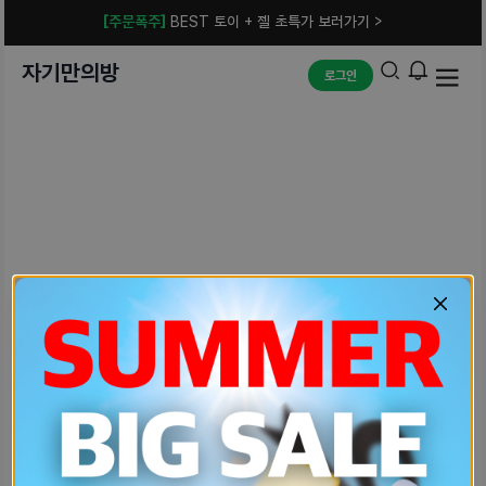
[주문폭주]
BEST 토이 + 젤 초특가 보러가기 >
자기만의방
로그인
예상치 못한 에러입니다.