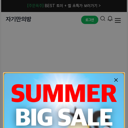
[주문폭주]
BEST 토이 + 젤 초특가 보러가기 >
자기만의방
로그인
예상치 못한 에러입니다.