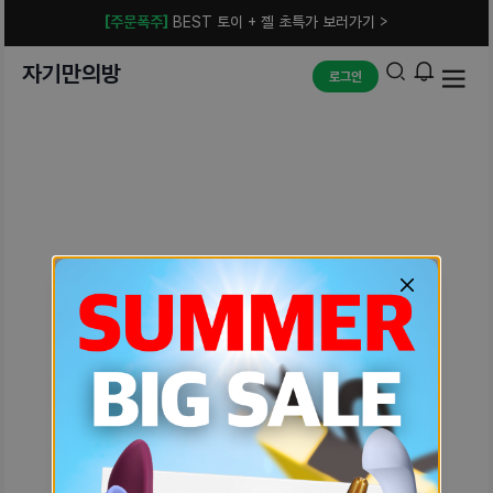
[주문폭주]
BEST 토이 + 젤 초특가 보러가기 >
자기만의방
로그인
예상치 못한 에러입니다.