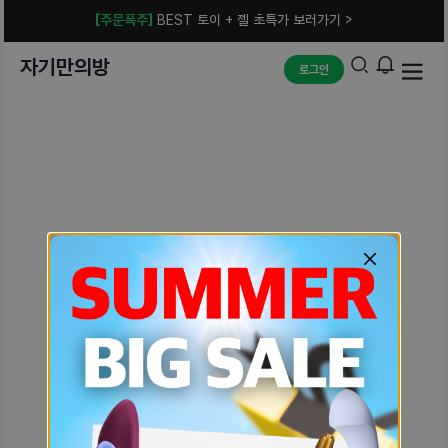
[주문폭주]
BEST 토이 + 젤 초특가 보러가기 >
자기만의방
로그인
예상치 못한 에러입니다.