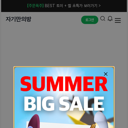
[주문폭주]
BEST 토이 + 젤 초특가 보러가기 >
자기만의방
로그인
예상치 못한 에러입니다.