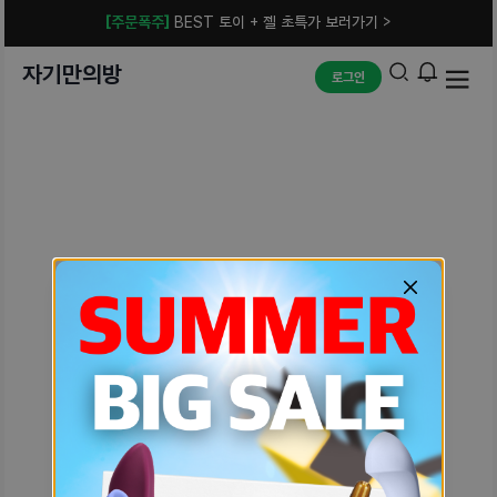
[주문폭주]
BEST 토이 + 젤 초특가 보러가기 >
자기만의방
로그인
예상치 못한 에러입니다.