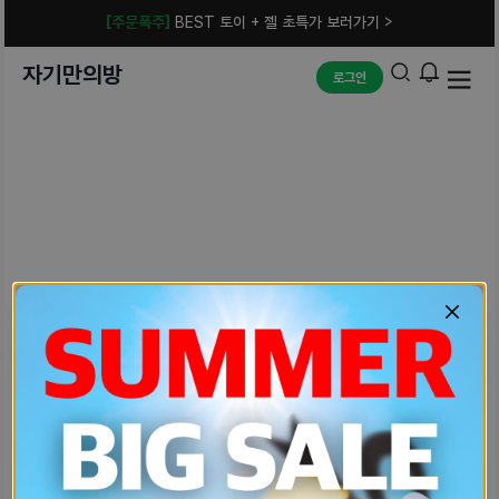
[주문폭주]
BEST 토이 + 젤 초특가 보러가기 >
자기만의방
로그인
예상치 못한 에러입니다.