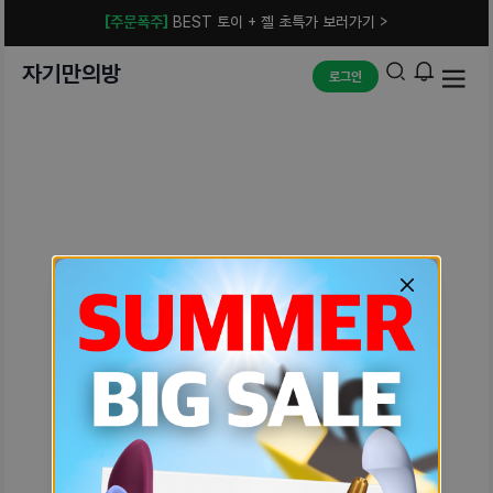
[주문폭주]
BEST 토이 + 젤 초특가 보러가기 >
자기만의방
로그인
예상치 못한 에러입니다.