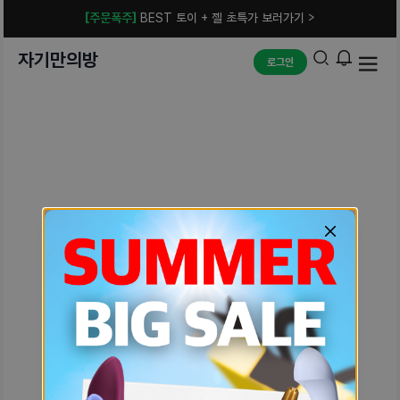
[주문폭주]
BEST 토이 + 젤 초특가 보러가기 >
자기만의방
로그인
예상치 못한 에러입니다.