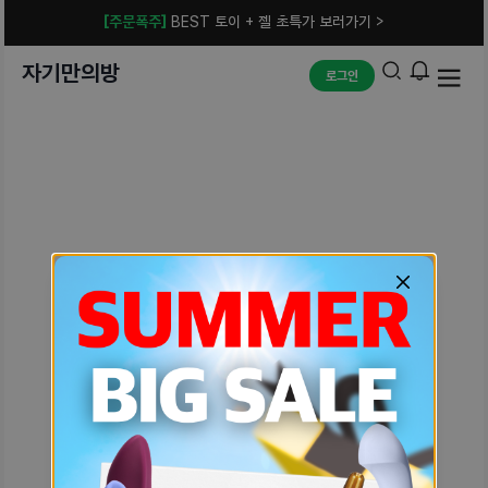
[주문폭주]
BEST 토이 + 젤 초특가 보러가기 >
자기만의방
로그인
예상치 못한 에러입니다.