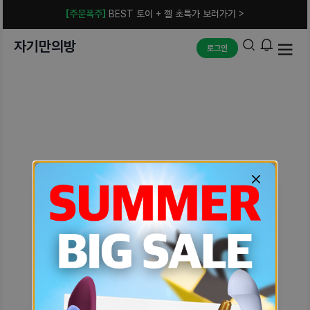
[주문폭주]
BEST 토이 + 젤 초특가 보러가기 >
자기만의방
로그인
예상치 못한 에러입니다.