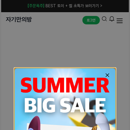
[주문폭주]
BEST 토이 + 젤 초특가 보러가기 >
자기만의방
로그인
예상치 못한 에러입니다.