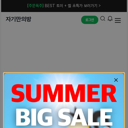
[주문폭주]
BEST 토이 + 젤 초특가 보러가기 >
자기만의방
로그인
예상치 못한 에러입니다.