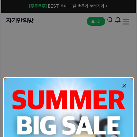
[주문폭주]
BEST 토이 + 젤 초특가 보러가기 >
자기만의방
로그인
예상치 못한 에러입니다.