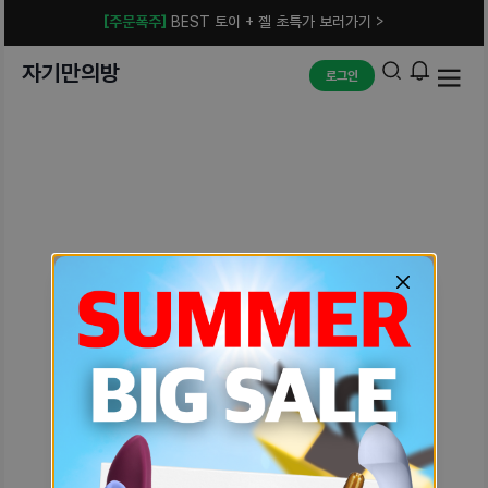
[주문폭주]
BEST 토이 + 젤 초특가 보러가기 >
자기만의방
로그인
예상치 못한 에러입니다.