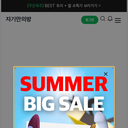
[주문폭주]
BEST 토이 + 젤 초특가 보러가기 >
자기만의방
로그인
예상치 못한 에러입니다.