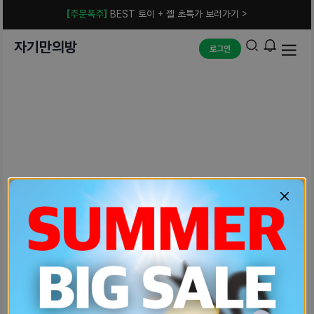
[주문폭주]
BEST 토이 + 젤 초특가 보러가기 >
자기만의방
로그인
예상치 못한 에러입니다.