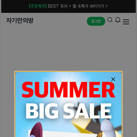
[주문폭주]
BEST 토이 + 젤 초특가 보러가기 >
자기만의방
로그인
예상치 못한 에러입니다.