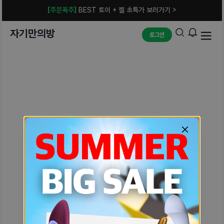
[주문폭주]
BEST 토이 + 젤 초특가 보러가기 >
자기만의방
로그인
예상치 못한 에러입니다.