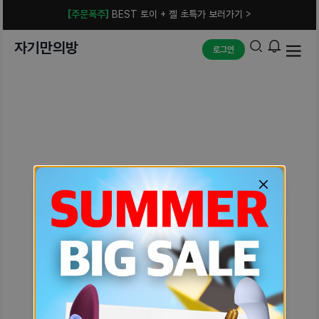
[주문폭주]
BEST 토이 + 젤 초특가 보러가기 >
자기만의방
로그인
예상치 못한 에러입니다.