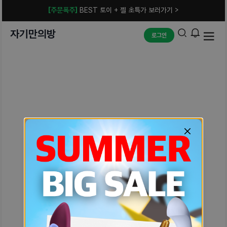
[주문폭주]
BEST 토이 + 젤 초특가 보러가기 >
자기만의방
로그인
예상치 못한 에러입니다.