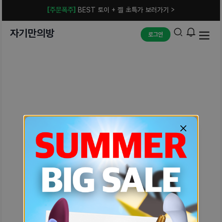
[주문폭주]
BEST 토이 + 젤 초특가 보러가기 >
자기만의방
로그인
예상치 못한 에러입니다.