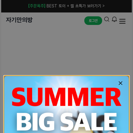
[주문폭주]
BEST 토이 + 젤 초특가 보러가기 >
자기만의방
로그인
예상치 못한 에러입니다.