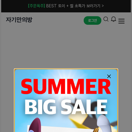
[주문폭주]
BEST 토이 + 젤 초특가 보러가기 >
자기만의방
로그인
예상치 못한 에러입니다.