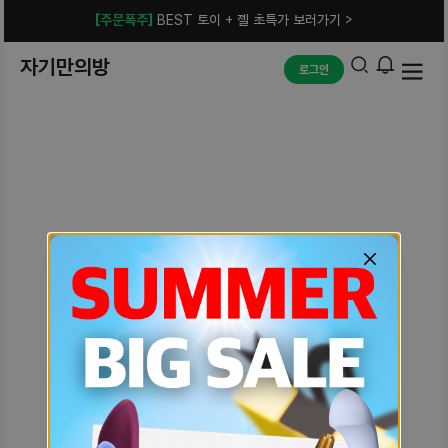
[주문폭주]
BEST 토이 + 젤 초특가 보러가기 >
자기만의방
로그인
예상치 못한 에러입니다.