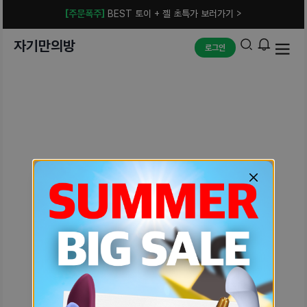
[주문폭주]
BEST 토이 + 젤 초특가 보러가기 >
자기만의방
로그인
예상치 못한 에러입니다.