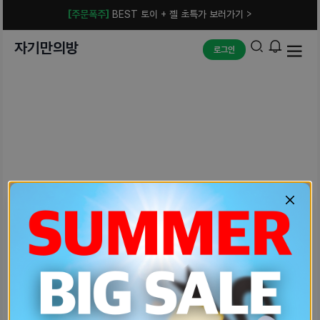
[주문폭주]
BEST 토이 + 젤 초특가 보러가기 >
자기만의방
로그인
예상치 못한 에러입니다.