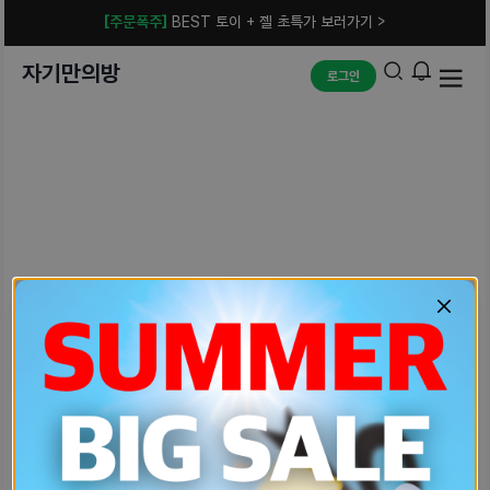
[주문폭주]
BEST 토이 + 젤 초특가 보러가기 >
자기만의방
로그인
예상치 못한 에러입니다.