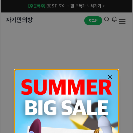
[주문폭주]
BEST 토이 + 젤 초특가 보러가기 >
자기만의방
로그인
예상치 못한 에러입니다.