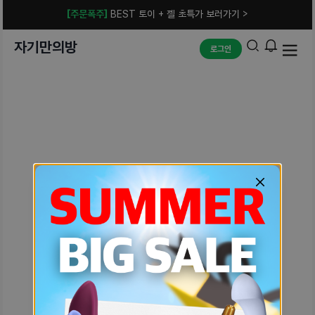
[주문폭주]
BEST 토이 + 젤 초특가 보러가기 >
자기만의방
로그인
예상치 못한 에러입니다.