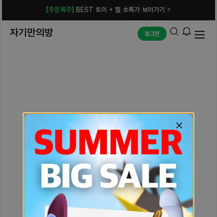
[주문폭주]
BEST 토이 + 젤 초특가 보러가기 >
자기만의방
로그인
예상치 못한 에러입니다.