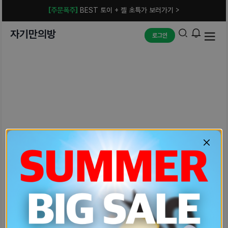
[주문폭주]
BEST 토이 + 젤 초특가 보러가기 >
자기만의방
로그인
예상치 못한 에러입니다.