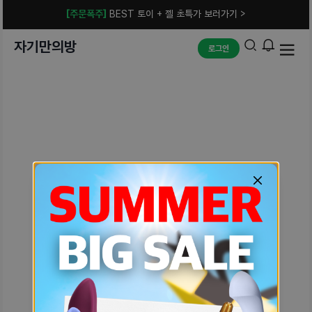
[주문폭주]
BEST 토이 + 젤 초특가 보러가기 >
자기만의방
로그인
예상치 못한 에러입니다.