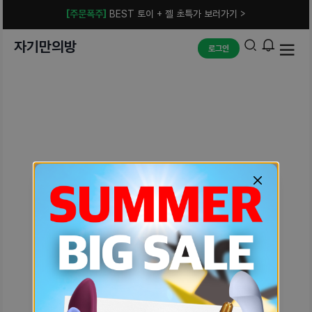
[주문폭주]
BEST 토이 + 젤 초특가 보러가기 >
자기만의방
로그인
예상치 못한 에러입니다.