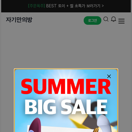
[주문폭주]
BEST 토이 + 젤 초특가 보러가기 >
자기만의방
로그인
예상치 못한 에러입니다.