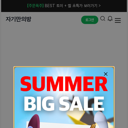
[주문폭주]
BEST 토이 + 젤 초특가 보러가기 >
자기만의방
로그인
예상치 못한 에러입니다.