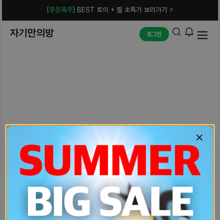
[주문폭주]
BEST 토이 + 젤 초특가 보러가기 >
자기만의방
로그인
예상치 못한 에러입니다.