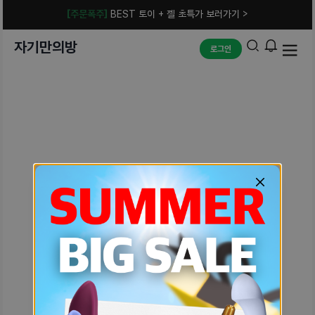
[주문폭주]
BEST 토이 + 젤 초특가 보러가기 >
자기만의방
로그인
예상치 못한 에러입니다.